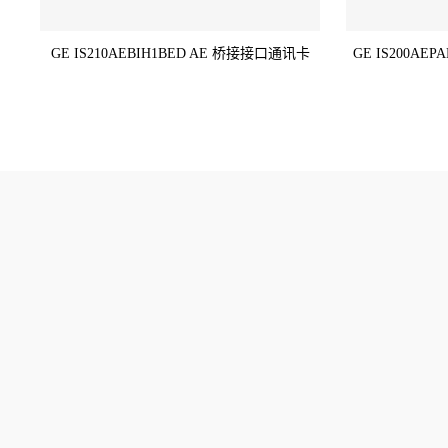
GE IS210AEBIH1BED AE 桥接接口通讯卡
GE IS200AEPA
TRICONEX/英维思/卡件
BentlyNevada/本特利卡 
ABB/瑞士/模块/触摸屏
GE /FANUC/控制器/卡件
EMERSON OVATION/艾默
Westinghouse西屋
生
SCHNEIDER/莫迪康/模块
HONEYWELL/霍尼韦尔/
制器