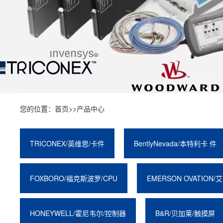
您的位置：
首页
>>
产品中心
TRICONEX/英维思/卡件
BentlyNevada/本特利卡 件
FOXBORO/福克斯波罗/CPU
EMERSON OVATION/
HONEYWELL/霍尼韦尔/控制器
B&R/贝加莱/触摸屏