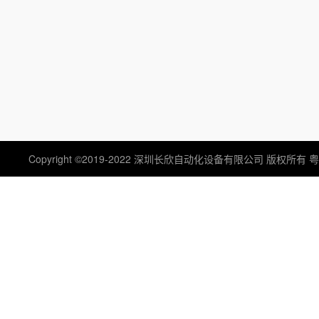
ABB/瑞士/模块/触摸屏
GE /FANUC/控制器/卡件
EMERSON OVATION/艾默
Westinghouse西屋
生
SCHNEIDER/莫迪康/模块
HONEYWELL/霍尼韦尔/
制器
EPRO/德国/传感器
XYCOM 主板
Copyright ©2019-2022 深圳长欣自动化设备有限公司 版权所有
粤