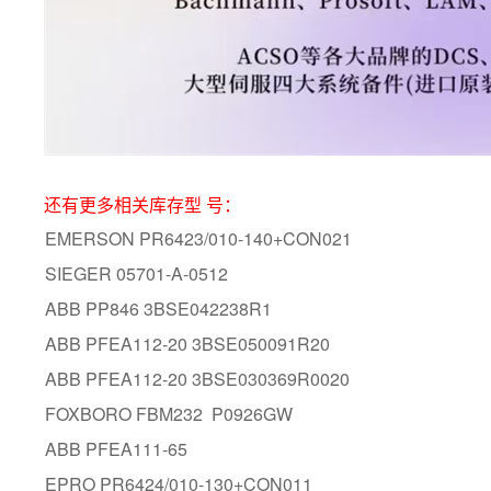
还有更多相关库存型 号：
EMERSON PR6423/010-140+CON021
SIEGER 05701-A-0512
ABB PP846 3BSE042238R1
ABB PFEA112-20 3BSE050091R20
ABB PFEA112-20 3BSE030369R0020
FOXBORO FBM232 P0926GW
ABB PFEA111-65
EPRO PR6424/010-130+CON011