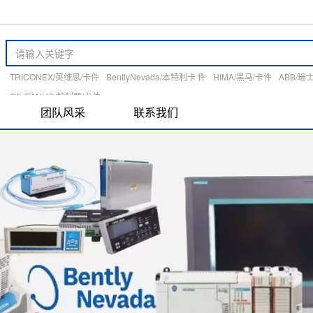
TRICONEX/英维思/卡件
BentlyNevada/本特利卡 件
HIMA/黑马/卡件
ABB/瑞
GE /FANUC/控制器/卡件
团队风采
联系我们