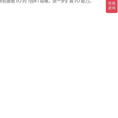
带前面板 I/O 的 Type I 插槽，进一步扩展 I/O 能力。