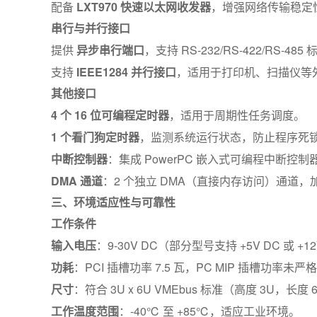
配备
LXT970 快速以太网收发器
，增强网络传输稳定
串行与并行接口
提供
异步串行端口
，支持 RS-232/RS-422/RS-
支持
IEEE1284 并行接口
，适用于打印机、扫描仪等
其他接口
4 个 16 位可编程定时器
，适用于周期性任务调度。
1 个看门狗定时器
，监测系统运行状态，防止程序死
中断控制器
：集成 PowerPC 嵌入式可编程中断控
DMA 通道
：2 个独立 DMA（直接内存访问）通道，
三、环境适应性与可靠性
工作条件
输入电压
：9-30V DC（部分型号支持 +5V DC 或 +1
功耗
：PCI 插槽功率 7.5 瓦，PC MIP 插槽功率未
尺寸
：符合 3U x 6U VMEbus 标准（高度 3U，
工作温度范围
：-40℃ 至 +85℃，适应工业环境。