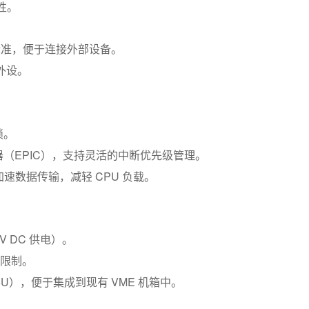
性。
485 标准，便于连接外部设备。
外设。
锁。
制器（EPIC），支持灵活的中断优先级管理。
加速数据传输，减轻 CPU 负载。
2V DC 供电）。
严格限制。
长度 6U），便于集成到现有 VME 机箱中。