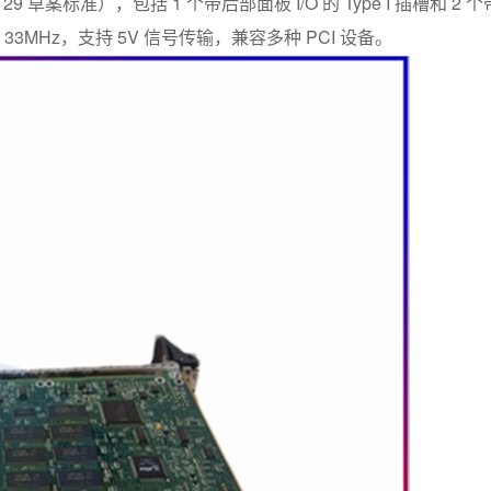
A 29 草案标准），包括 1 个带后部面板 I/O 的 Type I 插槽和 2 个
33MHz，支持 5V 信号传输，兼容多种 PCI 设备。