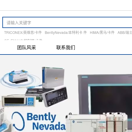
TRICONEX/英维思/卡件
BentlyNevada/本特利卡 件
HIMA/黑马/卡件
ABB/瑞
GE /FANUC/控制器/卡件
团队风采
联系我们