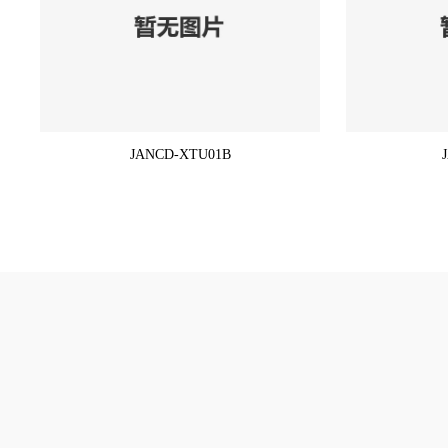
JANCD-XTU01B
TRICONEX/英维思/卡件
BentlyNevada/本特利卡 
ABB/瑞士/模块/触摸屏
GE /FANUC/控制器/卡件