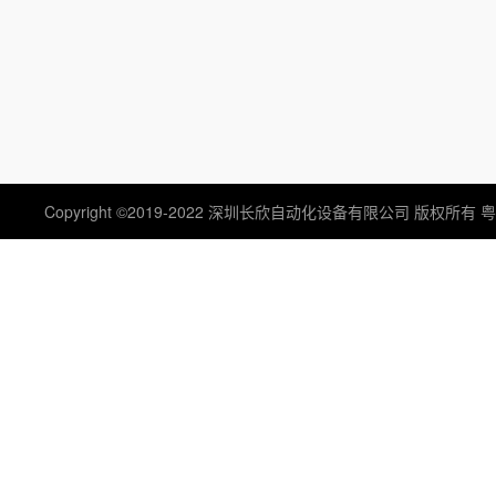
EMERSON OVATION/艾默
Westinghouse西屋
生
SCHNEIDER/莫迪康/模块
HONEYWELL/霍尼韦尔/
制器
EPRO/德国/传感器
XYCOM 主板
Copyright ©2019-2022 深圳长欣自动化设备有限公司 版权所有
粤