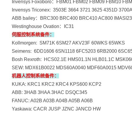
Invensys Foxoboro：FBM01 FBM02 FBM09 FBM10 FB
Invensys Triconex: 3503E 3664 3721 3625 4351D 3700
ABB bailey：BRC300 BRC400 BRC410 AC800 IMASI23
Westinghouse Ovation：IC31
伺服控制系统备件：
Kollmorgen: SM71K 6SM27 AKV23F 60WKS 65WKS
Seimens: 6DD1606 6SN1118 6FC5203 6RB2000 6SC6
Bosh Rexroth: HCS02.1E HMS01.1N HLB01.1C MS
SEW: MDX61B0022 MDS60A0040 MDF60A0015 MDV6
机器人控制系统备件：
KUKA: KRC1 KRC2 KRC4 KPS600 KCP2
ABB: 3HAB 3HAA 3HAC DSQC345
FANUC: A02B A03B A04B A05B A06B
Yaskawa: CACR JUSP JZNC JANCD HW