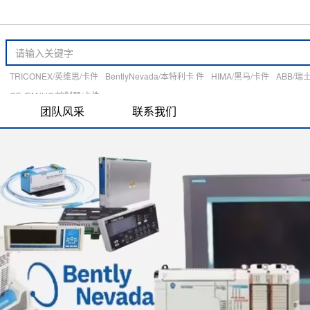
TRICONEX/英维思/卡件
BentlyNevada/本特利卡 件
HIMA/黑马/卡件
ABB/瑞
GE /FANUC/控制器/卡件
团队风采
联系我们