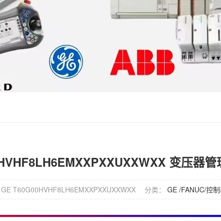
00HVHF8LH6EMXXPXXUXXWXX 变压
GE T60G00HVHF8LH6EMXXPXXUXXWXX
分类：
GE /FANUC/控