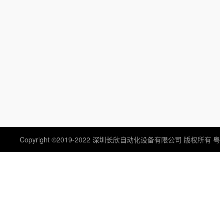
TRICONEX/英维思/卡件
BentlyNevada/本特利卡 
ABB/瑞士/模块/触摸屏
GE /FANUC/控制器/卡件
EMERSON OVATION/艾默
Westinghouse西屋
生
SCHNEIDER/莫迪康/模块
HONEYWELL/霍尼韦尔/
制器
EPRO/德国/传感器
XYCOM 主板
Copyright ©2019-2022 深圳长欣自动化设备有限公司 版权所有
粤